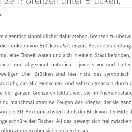
nzen? Grenzen unter Brücken.
3
e eigentlich sinnbildlicher dafür stehen, Grenzen zu überw
t die Funktion von Brücken
als
Grenzen. Besonders entlang 
r mal eine Einheit waren und sich in einem Staat befanden,
acht und abgezäunt natürlich – jeweils vor und hinter 
weiligen Ufer. Brücken sind hier nicht das symbolisch
Nadelöhr, das alle Menschen- und Fahrzeugmassen durch di
e der ganzen Grenzarchitektur, weil sie im Niemandslan
ie sind manchmal stumme Zeugen des Krieges, der sie ganz z
on der EU. Am komischsten ist oft der Blick von der Mitte d
ngelschnüre der Fischer: All das bewegt sich frei zwischen
ollprozeduren über sich ergehen lassen.